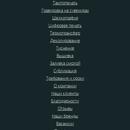
Тампопечать
Гравировка на сувенирах
Шелкография
Цифровая печать
Термотрансфер
Деколирование
Тиснение
Вышивка
Заливка смолой
Сублимация
Требования и сроки
О компании
Наши клиенты
Благодарности
Отзывы
Наши бренды
Вакансии