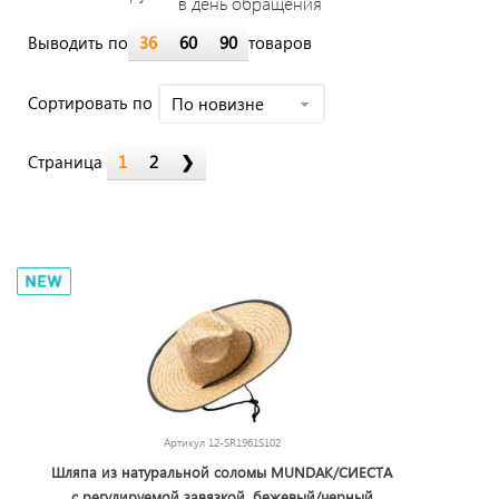
в день обращения
Выводить по
36
60
90
товаров
Cортировать по
По новизне
Страница
1
2
❯
Артикул
12-SR1961S102
Шляпа из натуральной соломы MUNDAK/СИЕСТА
с регулируемой завязкой, бежевый/черный